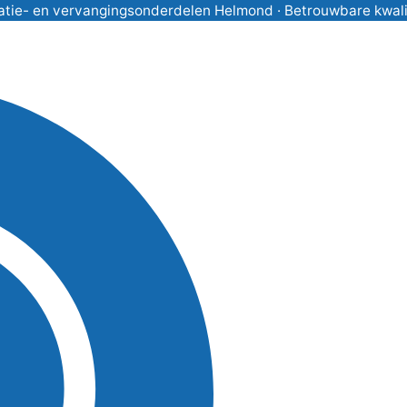
atie- en vervangingsonderdelen Helmond · Betrouwbare kwalitei