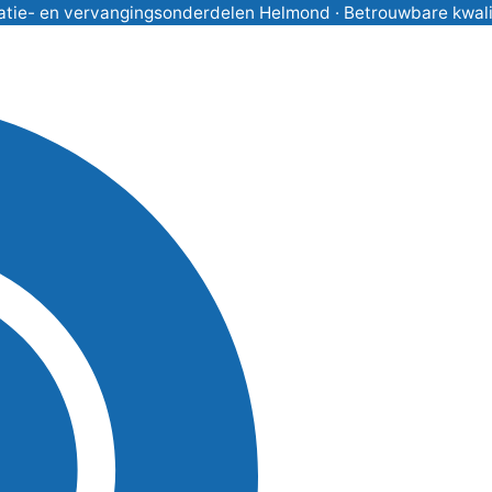
atie- en vervangingsonderdelen Helmond · Betrouwbare kwalitei