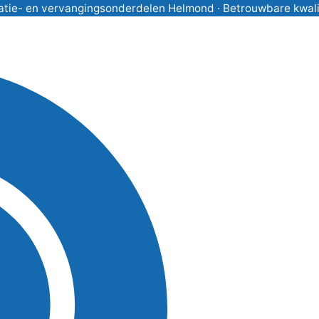
atie- en vervangingsonderdelen Helmond · Betrouwbare kwalitei