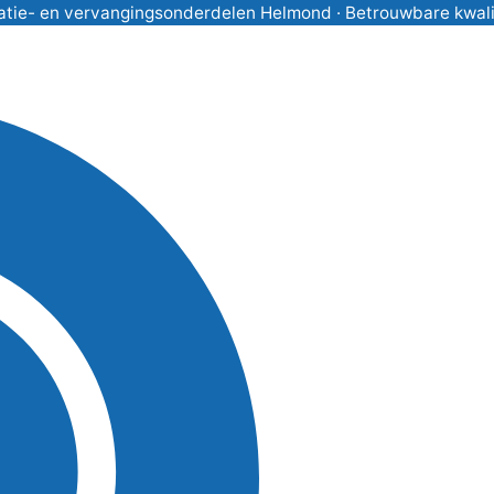
atie- en vervangingsonderdelen Helmond · Betrouwbare kwalitei